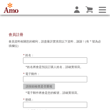
會員註冊
Amo阿默典藏蛋糕網站個資蒐集前告知函
會員資料攸關您的權利，請盡量詳實填寫以下資料，謝謝！(有
*
號為必
歡迎申請成為及加入Amo阿默典藏蛋糕網站會員（以下稱本網
填欄位)
站），本會員、網站的服務是由『阿默企業有限公司』（下稱
姓名：
本公司）所建置提供。當您進行下列服務時，即表示您願意以
電子文件之方式行使法律所賦予同意之權利，並具有書面同意
之效果。為保障您的權益，請詳細閱讀本同意書所有內容，當
*姓名將會是預設訂購人姓名，請確實填寫。
您在線上點選「我同意」鍵，表示您已經參考並同意遵守Amo
電子郵件：
阿默典藏蛋糕網站的當中相關之規範。
Amo阿默典藏蛋糕網站個資蒐集前告知
Amo阿默典藏蛋糕網站為阿默企業有限公司經營管理，為了確
請按鈕檢查是否重複
保消費者之個人資料、隱私及消費者權益之保護，於交易過程
*電子郵件將會是您的帳號，請確實填寫。
中將使用消費者之個人資料，謹依個人資料保護法第8 條規定告
密碼：
知以下事項：
一、蒐集目的及方式