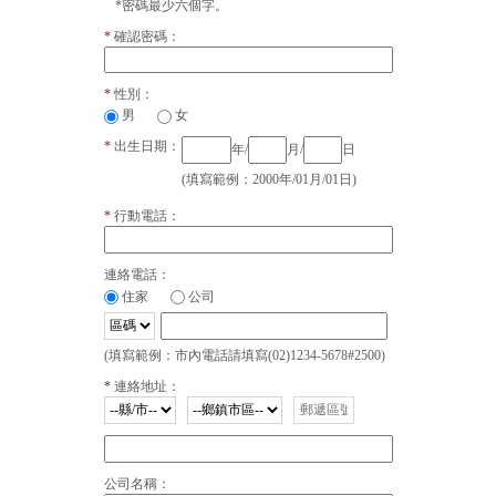
*密碼最少六個字。
本公司之蒐集目的在於進行客戶管理、會員管理及行銷與內部
的統計調查與分析(法定特定目的項目編號為 040, 090, 148,
確認密碼：
157)。蒐集方式將透過加入會員或訂購單填寫方式進行個人資料
之蒐集。
性別：
男
女
二、蒐集之個人資料類別
出生日期：
年/
月/
日
本公司於網站內蒐集的個人資料包括
(填寫範例：2000年/01月/01日)
1. C001 辨識個人者： 如消費者之姓名、地址、電話、電子郵件
等資訊。
行動電話：
2. C002 辨識財務者： 如信用卡或轉帳帳戶資訊。
3. C011 個人描述： 如性別、國籍、出生年月日。
4. C021 家庭情形： 如婚姻狀況、有無子女等。
連絡電話：
住家
公司
三、利用期間、地區、對象及方式
(填寫範例：市內電話請填寫(02)1234-5678#2500)
期間：本公司營運期間。
地區：消費者之個人資料將用於台灣地區。
連絡地址：
利用對象及方式：消費者之個人資料蒐集除用於本公司之會員
管理、客戶管理之檢索查詢等功能外，將有以下利用：
*用於物品寄送：於交寄相關商品時，將消費者個人資料利用於
交付給相關物流、郵寄廠商用於物品寄送之目的。
公司名稱：
*金融交易及授權：消費者所提供之財務相關資訊，將於金融交