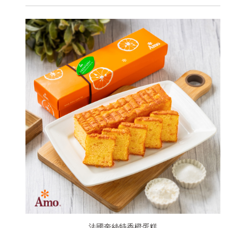
法國奎絲特香橙蛋糕