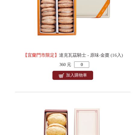
【宜蘭門市限定】
達克瓦茲騎士 - 原味‧金棗 (16入)
360 元
加入購物車