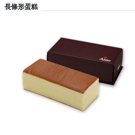
長條形蛋糕