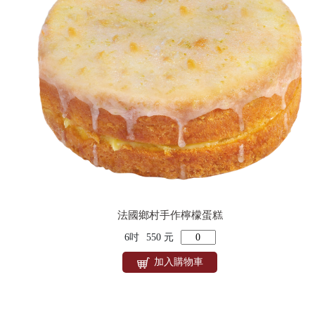
法國鄉村手作檸檬蛋糕
6吋
550 元
加入購物車