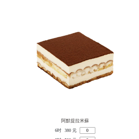
阿默提拉米蘇
6吋
380 元