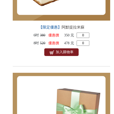
【限定優惠】
阿默提拉米蘇
6吋
380
優惠價
350 元
8吋
520
優惠價
478 元
加入購物車