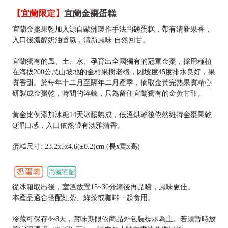
【宜蘭限定】
宜蘭金棗蛋糕
宜蘭金棗果乾加入源自歐洲製作手法的磅蛋糕，帶有清新果香，
入口後濃醇奶油香氣，清新風味 自然回甘。
宜蘭獨有的風、土、水、孕育出全國獨有的冠軍金棗，採用種植
在海拔200公尺山坡地的金柑果樹老欉，因坡度45度排水良好，果
實香甜。於每年十二月至隔年二月產季，摘取金黃完熟果實精心
研製成金棗乾，時間的淬鍊，只為留住宜蘭獨有的金黃甘甜。
黃金比例添加冰糖14天冰釀熟成，低溫烘乾後依然維持金棗果乾
Q彈口感，入口依然帶有淡雅清香。
蛋糕尺寸: 23.2x5x4.6(±0.2)cm (長x寬x高)
從冰箱取出後，室溫放置15~30分鐘後再品嚐，風味更佳。
本產品適合搭配紅茶、綠茶或咖啡一起食用。
冷藏可保存4~8天，賞味期限依商品外包裝標示為主。若須暫時放