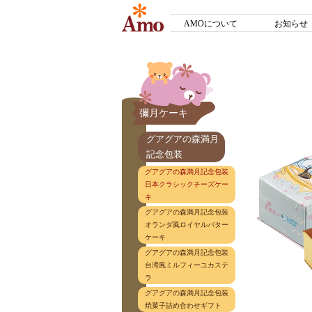
AMOについて
お知らせ
彌月ケーキ
グアグアの森満月
記念包装
グアグアの森満月記念包装
日本クラシックチーズケー
キ
グアグアの森満月記念包装
オランダ風ロイヤルバター
ケーキ
グアグアの森満月記念包装
台湾風ミルフィーユカステ
ラ
グアグアの森満月記念包装
焼菓子詰め合わせギフト