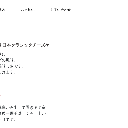
案内
お支払い
お問い合わせ
 日本クラシックチーズケ
りに
ズの風味。
美味しさです。
だけます。
ン
蔵庫から出して置きます室
5分後一層美味しく召し上が
たりです。