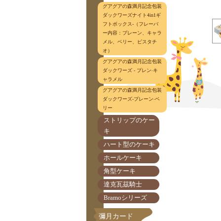
グアグアの森満月記念包装
ダックワーズナイト4in1ギ
フトボックス-（フレーバ
ー内容：プレーン、キャラ
メル、ベリー、ピスタチ
オ）
グアグアの森満月記念包装
ダックワーズ - プレン‧キ
ャラメル
グアグアの森満月記念包装
ダックワーズ-プレーン‧ベ
リー
ストリップのケー
キ
ハート型のケーキ
ホールケーキ
角型ケーキ
達克瓦茲騎士
Bramoシリーズ
彌月カード