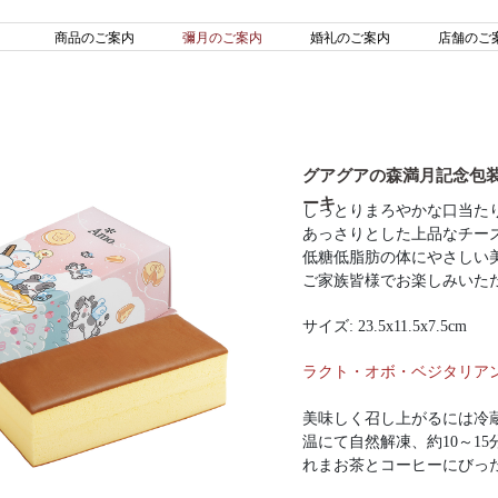
商品のご案内
彌月のご案内
婚礼のご案内
店舗のご
グアグアの森満月記念包装
ーキ
しっとりまろやかな口当た
あっさりとした上品なチー
低糖低脂肪の体にやさしい
ご家族皆様でお楽しみいた
サイズ: 23.5x11.5x7.5cm
ラクト・オボ・ベジタリア
美味しく召し上がるには冷
温にて自然解凍、約10～1
れまお茶とコーヒーにびっ