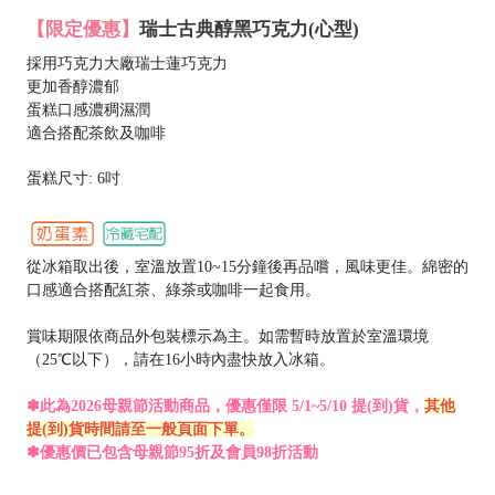
【限定優惠】
瑞士古典醇黑巧克力(心型)
採用巧克力大廠瑞士蓮巧克力
更加香醇濃郁
蛋糕口感濃稠濕潤
適合搭配茶飲及咖啡
蛋糕尺寸: 6吋
從冰箱取出後，室溫放置10~15分鐘後再品嚐，風味更佳。綿密的
口感適合搭配紅茶、綠茶或咖啡一起食用。
賞味期限依商品外包裝標示為主。如需暫時放置於室溫環境
（25℃以下），請在16小時內盡快放入冰箱。
✽
此為
2026
母親節活動商品，優惠僅限
5/1~5/10
提
(
到
)
貨，
其他
提
(
到
)
貨時間請至一般頁面下單。
✽優惠價已包含母親節95折及會員98折活動