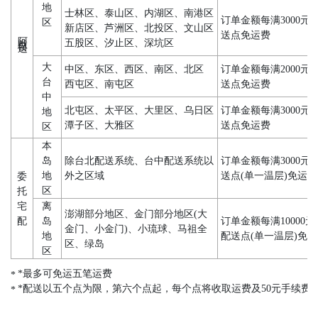
地
士林区、泰山区、内湖区、南港区
订单金额每满3000元
区
新店区、芦洲区、北投区、文山区
阿默自送
送点免运费
五股区、汐止区、深坑区
大
中区、东区、西区、南区、北区
订单金额每满2000元
台
西屯区、南屯区
送点免运费
中
北屯区、太平区、大里区、乌日区
订单金额每满3000元
地
潭子区、大雅区
送点免运费
区
本
岛
除台北配送系统、台中配送系统以
订单金额每满3000元
地
外之区域
送点(单一温层)免运费
委
区
托
宅
离
澎湖部分地区、金门部分地区(大
配
岛
订单金额每满10000
金门、小金门)、小琉球、马祖全
地
配送点(单一温层)免
区、绿岛
区
*最多可免运五笔运费
*配送以五个点为限，第六个点起，每个点将收取运费及50元手续费