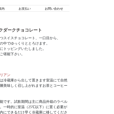
案内
お支払い
お問い合わせ
クダークチョコレート
つスイスチョコレート、一口目から、
の中でゆっくりととろけます。
にトッピングいたしました。
ご堪能下さい。
リアン
は冷蔵庫から出して置きます室温にて自然
後一層美味しく召し上がれますお茶とコーヒー
可能です。試飲期間は主に商品外箱のラベル
。一時的に室温（25℃以下）に置く必要が
以内にできるだけ早く冷蔵庫に移してくださ