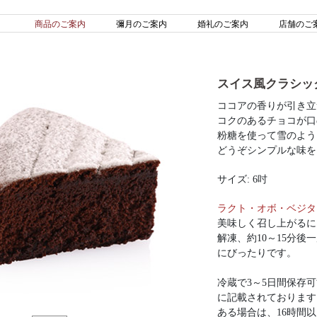
商品のご案内
彌月のご案内
婚礼のご案内
店舗のご
スイス風クラシッ
ココアの香りが引き立
コクのあるチョコが口
粉糖を使って雪のよう
どうぞシンプルな味を
サイズ: 6吋
ラクト・オボ・ベジタ
美味しく召し上がるに
解凍、約10～15分
にびったりです。
冷蔵で3～5日間保存
に記載されております
ある場合は、16時間