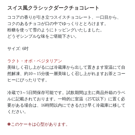
スイス風クラシックダークチョコレート
ココアの香りが引き立つスイスチョコレート、一口目から、
コクのあるチョコが口の中でゆっくりととろけます。
粉糖を使って雪のようにトッピングいたしました。
どうぞシンプルな味をご堪能下さい。
サイズ: 6吋
ラクト・オボ・ベジタリアン
美味しく召し上がるには冷蔵庫から出して置きます室温にて自
然解凍、約10～15分後一層美味しく召し上がれますお茶とコー
ヒーにびったりです。
冷蔵で3～5日間保存可能です。試飲期間は主に商品外箱のラベ
ルに記載されております。一時的に室温（25℃以下）に置く必
要がある場合は、16時間以内にできるだけ早く冷蔵庫に移して
ください。
✽このケーキは心型があります。