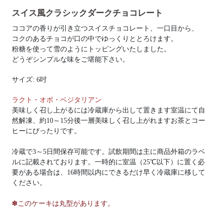
スイス風クラシックダークチョコレート
ココアの香りが引き立つスイスチョコレート、一口目から、
コクのあるチョコが口の中でゆっくりととろけます。
粉糖を使って雪のようにトッピングいたしました。
どうぞシンプルな味をご堪能下さい。
サイズ: 6吋
ラクト・オボ・ベジタリアン
美味しく召し上がるには冷蔵庫から出して置きます室温にて自
然解凍、約10～15分後一層美味しく召し上がれますお茶とコー
ヒーにびったりです。
冷蔵で3～5日間保存可能です。試飲期間は主に商品外箱のラベ
ルに記載されております。一時的に室温（25℃以下）に置く必
要がある場合は、16時間以内にできるだけ早く冷蔵庫に移して
ください。
✽このケーキは丸型があります。