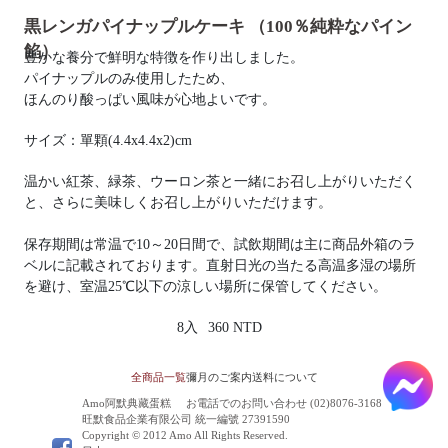
黒レンガパイナップルケーキ （100％純粋なパイン
餡）
豊かな養分で鮮明な特徴を作り出しました。
パイナップルのみ使用したため、
ほんのり酸っぱい風味が心地よいです。
サイズ：單顆(4.4x4.4x2)cm
温かい紅茶、緑茶、ウーロン茶と一緒にお召し上がりいただく
と、さらに美味しくお召し上がりいただけます。
保存期間は常温で10～20日間で、試飲期間は主に商品外箱のラ
ベルに記載されております。直射日光の当たる高温多湿の場所
を避け、室温25℃以下の涼しい場所に保管してください。
8入
360 NTD
全商品一覧
彌月のご案内
送料について
Amo阿默典藏蛋糕
お電話でのお問い合わせ (02)8076-3168
旺默食品企業有限公司 統一編號 27391590
Copyright © 2012 Amo All Rights Reserved.