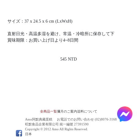
サイズ：37 x 24.5 x 6 cm (LxWxH)
直射日光・高温多湿を避け、常温・冷暗所に保存して下
賞味期限：お買い上げ日より4~8日間
545 NTD
全商品一覧
彌月のご案内
送料について
Amo阿默典藏蛋糕
お電話でのお問い合わせ (02)8076-3168
旺默食品企業有限公司 統一編號 27391590
Copyright © 2012 Amo All Rights Reserved.
日本