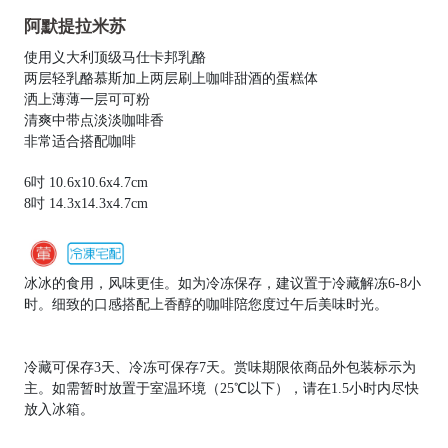
阿默提拉米苏
使用义大利顶级马仕卡邦乳酪
两层轻乳酪慕斯加上两层刷上咖啡甜酒的蛋糕体
洒上薄薄一层可可粉
清爽中带点淡淡咖啡香
非常适合搭配咖啡
6吋 10.6x10.6x4.7cm
8吋 14.3x14.3x4.7cm
冰冰的食用，风味更佳。如为冷冻保存，建议置于冷藏解冻6-8小
时。细致的口感搭配上香醇的咖啡陪您度过午后美味时光。
冷藏可保存3天、冷冻可保存7天。赏味期限依商品外包装标示为
主。如需暂时放置于室温环境（25℃以下），请在1.5小时内尽快
放入冰箱。