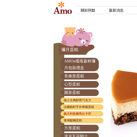
關於阿默
最新消息
彌月蛋糕
AMOx呱呱森林彌
月包裝禮盒
長條形蛋糕
心型蛋糕
圓形蛋糕
瑞士古典醇黑巧克力
法國鄉村手作檸檬蛋糕
義大利焦糖馬仕卡邦
澳洲醍醐蛋糕
方形蛋糕
達克瓦茲騎士