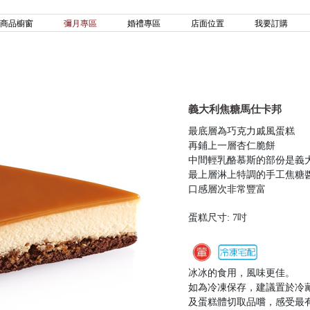
商品櫥窗
彌月專區
婚禮專區
店面位置
我要訂購
義大利焦糖馬仕卡邦
最底層為巧克力戚風蛋糕
再鋪上一層杏仁脆餅
中間輕乳酪慕斯的部份是義
最上層淋上特調的手工焦糖
口感層次非常豐富
蛋糕尺寸: 7吋
冰冰的食用，風味更佳。
如為冷凍保存，建議置於冷藏
及蛋糕體切取品嚐，感受最