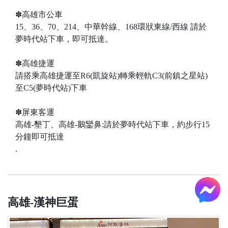
✽高雄市公車
15、36、70、214、中華幹線、168環狀東線/西線 請於
夢時代站下車，即可抵達。
✽高雄捷運
請搭乘高雄捷運至R6(凱旋站)轉乘輕軌C3(前鎮之星站)
至C5(夢時代站)下車
✽屏東客運
高雄-墾丁、高雄-鵝鑾鼻:請於夢時代站下車，約步行15
分鐘即可抵達
.
高雄-漢神巨蛋